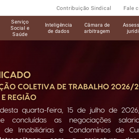
Contribuição Sindical
Fale 
Serviço
Inteligência
Câmara de
Assess
Social e
de dados
arbitragem
juríd
Saúde