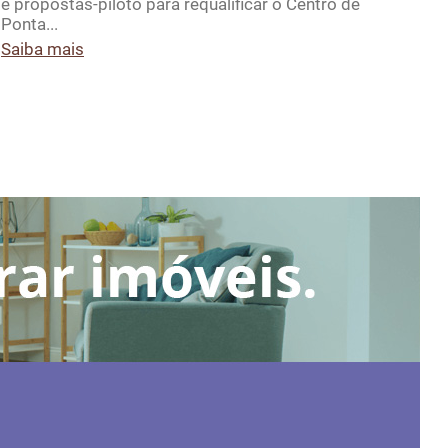
e propostas-piloto para requalificar o Centro de
Saib
Ponta...
Saiba mais