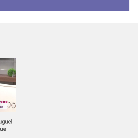
uguel
que