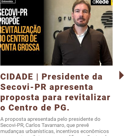
CIDADE | Presidente da
Ma
Secovi-PR apresenta
ge
proposta para revitalizar
re
o Centro de PG.
Este
orie
A proposta apresentada pelo presidente do
resi
Secovi-PR, Carlos Tavarnaro, que prevê
ambi
mudanças urbanísticas, incentivos econômicos
tocan