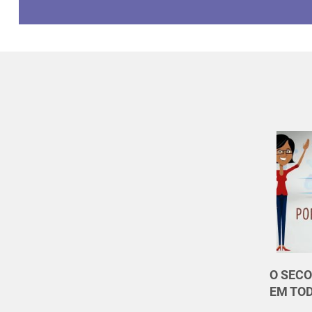
O SECO
EM TO