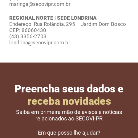
maringa@secovipr.com.br
REGIONAL NORTE | SEDE LONDRINA
Endereço: Rua Rolândia, 295 – Jardim Dom Bosco
CEP: 86060430
(43) 3356-2703
londrina@secovipr.com.br
Preencha seus dados e
receba novidades
Saiba em primeira mão de avisos e notícias
relacionados ao SECOVI-PR
Em que posso lhe ajudar?