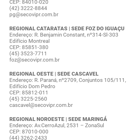
CEP: 84010-020
(42) 3222-8844
pg@secovipr.com.br
REGIONAL CATARATAS | SEDE FOZ DO IGUAÇU
Endereço: R. Benjamin Constant, nº314-Sl-303
Edifício Montreal
CEP: 85851-380
(45) 3523-7711
foz@secovipr.com.br
REGIONAL OESTE | SEDE CASCAVEL
Endereço: R. Paraná, nº2709, Conjuntos 105/111,
Edifício Dom Pedro
CEP: 85812-011
(45) 3225-2560
cascavel@secovipr.com.br
REGIONAL NOROESTE | SEDE MARINGÁ
Endereço: Av.CerroAzul, 2531 – ZonaSul
CEP: 87010-000
(44) 3262-2433