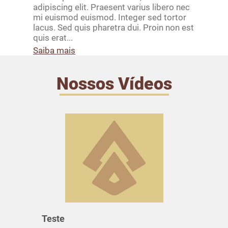
adipiscing elit. Praesent varius libero nec
dol
mi euismod euismod. Integer sed tortor
Pra
lacus. Sed quis pharetra dui. Proin non est
eui
quis erat...
qui
Saiba mais
Sai
Nossos Vídeos
Teste