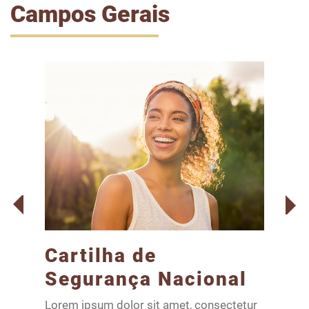
Campos Gerais
Cartilha de
C
Segurança Nacional
a
Lorem ipsum dolor sit amet, consectetur
Lor